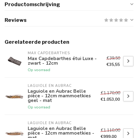
Productomschrijving
Reviews
Gerelateerde producten
MAX CAPDEBARTHES
€39,50
Max Capdebarthes étui Luxe -
zwart - 12cm
€35,55
Op voorraad
LAGUIOLE EN AUBRAC
Laguiole en Aubrac Belle
€1.170,00
pièce - 12cm mammoetkies
€1.053,00
geel - mat
Op voorraad
LAGUIOLE EN AUBRAC
Laguiole en Aubrac Belle
€1.110,00
pièce - 12cm mammoetkies -
€999,00
mat