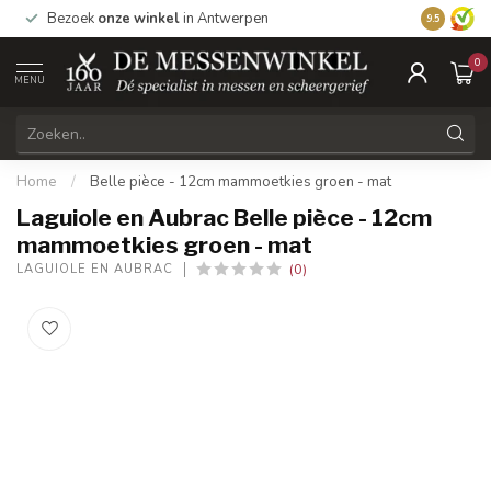
1
Bezoek
onze winkel
in Antwerpen
Vandaag be
9.5
0
MENU
Home
/
Belle pièce - 12cm mammoetkies groen - mat
Laguiole en Aubrac Belle pièce - 12cm
mammoetkies groen - mat
(0)
LAGUIOLE EN AUBRAC