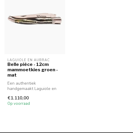
LAGUIOLE EN AUBRAC
Belle pièce - 12cm
mammoetkies groen -
mat
Een authentiek
handgemaakt Laguiole en
Aubrac Belle Pièce mes van
€1.110,00
hoge kwaliteit...
Op voorraad