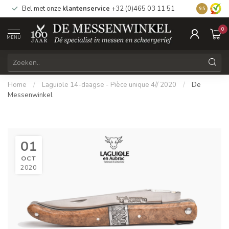
Bel met onze
klantenservice
+32 (0)465 03 11 51
Bezoek
on
9.5
0
MENU
Home
/
Laguiole 14-daagse - Pièce unique 4// 2020
/
De
Messenwinkel
01
OCT
2020