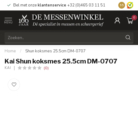
Bel met onze
klantenservice
+32 (0)465 03 11 51
Bezoek
on
9.5
0
MENU
Home
/
Shun koksmes 25.5cm DM-0707
Kai Shun koksmes 25.5cm DM-0707
(0)
KAI