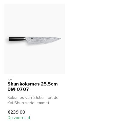
KAI
Shun koksmes 25.5cm
DM-0707
Koksmes van 25.5cm uit de
Kai Shun serieLemmet
25.5cm - Handgreep 12.2cm
€239,00
DM-070...
Op voorraad