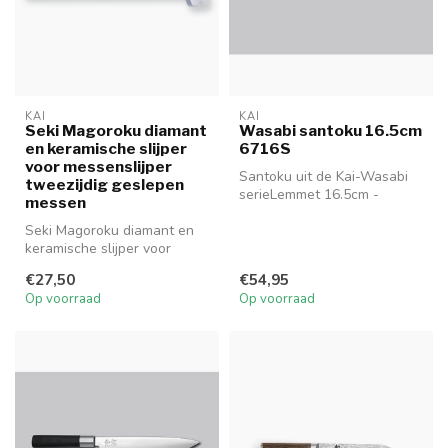
KAI
KAI
Seki Magoroku diamant
Wasabi santoku 16.5cm
en keramische slijper
6716S
voor messenslijper
Santoku uit de Kai-Wasabi
tweezijdig geslepen
serieLemmet 16.5cm -
messen
Handgreep 12.6cm
Seki Magoroku diamant en
6716S
keramische slijper voor
japanse messen.
€27,50
€54,95
Op voorraad
Op voorraad