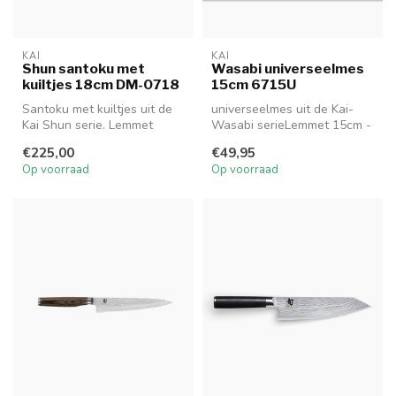
KAI
KAI
Shun santoku met
Wasabi universeelmes
kuiltjes 18cm DM-0718
15cm 6715U
Santoku met kuiltjes uit de
universeelmes uit de Kai-
Kai Shun serie. Lemmet
Wasabi serieLemmet 15cm -
18cm - Handgreep 12.2cm
Handgreep 12.6cm
€225,00
€49,95
DM-0...
6715U
Op voorraad
Op voorraad