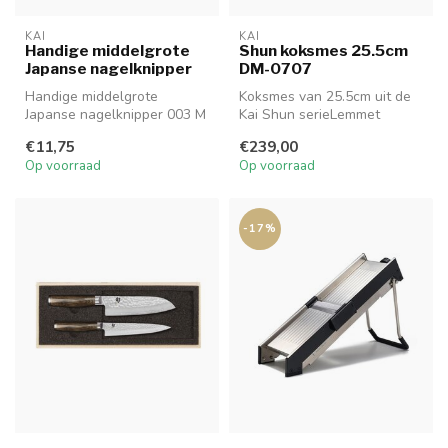
KAI
KAI
Handige middelgrote
Shun koksmes 25.5cm
Japanse nagelknipper
DM-0707
Handige middelgrote
Koksmes van 25.5cm uit de
Japanse nagelknipper 003 M
Kai Shun serieLemmet
25.5cm - Handgreep 12.2cm
€11,75
€239,00
DM-070...
Op voorraad
Op voorraad
-17%