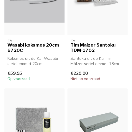
KAI
KAI
Wasabi koksmes 20cm
Tim Malzer Santoku
6720C
TDM-1702
Koksmes uit de Kai-Wasabi
Santoku uit de Kai Tim
serieLemmet 20cm -
Mälzer serieLemmet 18cm -
Handgreep 12.6cm
Handgreep 12cm
€59,95
€229,00
6720C
TDM 1702
Op voorraad
Niet op voorraad