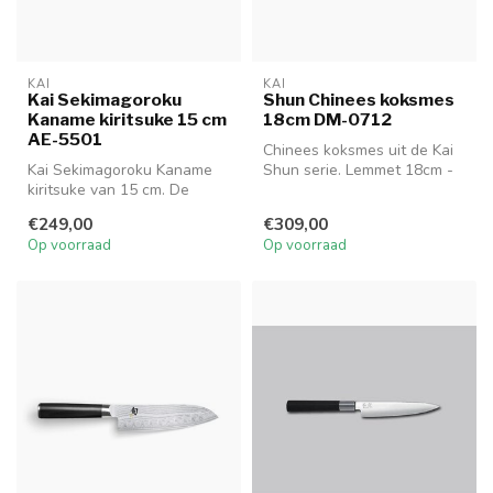
KAI
KAI
Kai Sekimagoroku
Shun Chinees koksmes
Kaname kiritsuke 15 cm
18cm DM-0712
AE-5501
Chinees koksmes uit de Kai
Kai Sekimagoroku Kaname
Shun serie. Lemmet 18cm -
kiritsuke van 15 cm. De
Handgreep 12.2cm
Kaname serie behoort tot
DM-0712
€249,00
€309,00
het top...
Op voorraad
Op voorraad