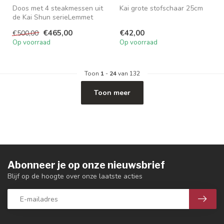
Doos met 4 steakmessen uit
Kai grote stofschaar 25cm
de Kai Shun serieLemmet
12cm - Handgreep 10cm
€465,00
€42,00
€500,00
DMS-40...
Op voorraad
Op voorraad
Toon
1
-
24
van 132
Toon meer
Abonneer je op onze nieuwsbrief
Blijf op de hoogte over onze laatste acties