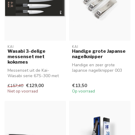
KAI
KAI
Wasabi 3-delige
Handige grote Japanse
messenset met
nagelknipper
koksmes
Handige en zeer grote
Messenset uit de Kai-
Japanse nagelknipper 003
Wasabi serie 67S-300 met
XL
een officemes, een
€129,00
€13,50
€157,40
universeelmes e...
Niet op voorraad
Op voorraad