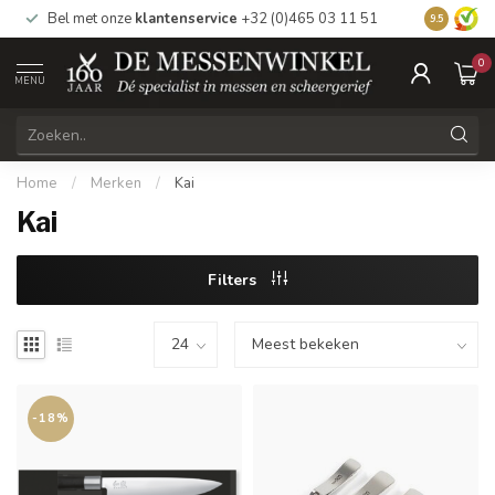
Bel met onze
klantenservice
+32 (0)465 03 11 51
Bezoek
on
9.5
0
MENU
Home
/
Merken
/
Kai
Kai
Filters
-18%