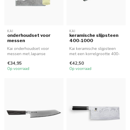
KAI
KAI
onderhoudset voor
keramische slijpsteen
messen
400-1000
Kai onderhoudset voor
Kai keramische slijpsteen
messen met Japanse
met een korrelgrootte 400-
Camellia olie (100ml, 100%
1000 en formaat van 180 x
€34,95
€42,50
levensmiddel...
60...
Op voorraad
Op voorraad