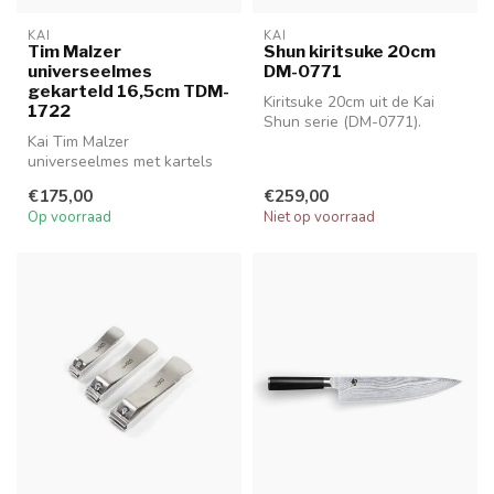
KAI
KAI
Tim Malzer
Shun kiritsuke 20cm
universeelmes
DM-0771
gekarteld 16,5cm TDM-
Kiritsuke 20cm uit de Kai
1722
Shun serie (DM-0771).
Kai Tim Malzer
universeelmes met kartels
(TDM-1722) is ideaal voor
€175,00
€259,00
het snijden v...
Op voorraad
Niet op voorraad