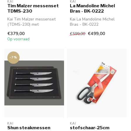
KAI
KAI
Tim Malzer messenset
La Mandoline Michel
TDMS-230
Bras - BK-0222
Kai Tim Malzer messenset
Kai La Mandoline Michel
(TDMS-230) met
Bras - BK-0222
universeelmes (16,5cm) en
€379,00
€499,00
€599,00
santoku mes (1...
Op voorraad
-7%
KAI
KAI
Shun steakmessen
stofschaar-25cm