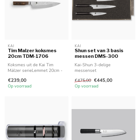
KAI
KAI
Tim Malzer koksmes
Shun set van 3 basis
20cm TDM-1706
messen DMS-300
Koksmes uit de Kai Tim
Kai-Shun 3-delige
Mälzer serieLemmet 20cm -
messenset
Handgreep 12cm
€239,00
€445,00
€475,00
TDM 1706
Op voorraad
Op voorraad