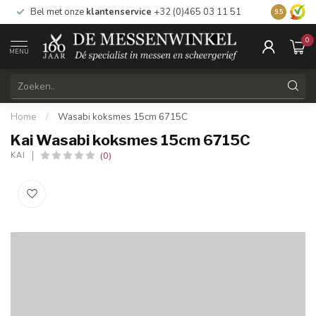
Bel met onze
klantenservice
+32 (0)465 03 11 51
Bezoek
on
9.5
0
MENU
Home
/
Wasabi koksmes 15cm 6715C
Kai Wasabi koksmes 15cm 6715C
(0)
KAI