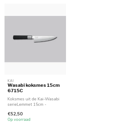
KAI
Wasabi koksmes 15cm
6715C
Koksmes uit de Kai-Wasabi
serieLemmet 15cm -
Handgreep 12.6cm
€52,50
6715S
Op voorraad