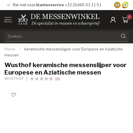
Bel met onze
klantenservice
+32 (0)465 03 11 51
Bezoek
on
9.5
0
MENU
Home
/
keramische messenslijper voor Europese en Aziatische
messen
Wusthof keramische messenslijper voor
Europese en Aziatische messen
(0)
WUSTHOF