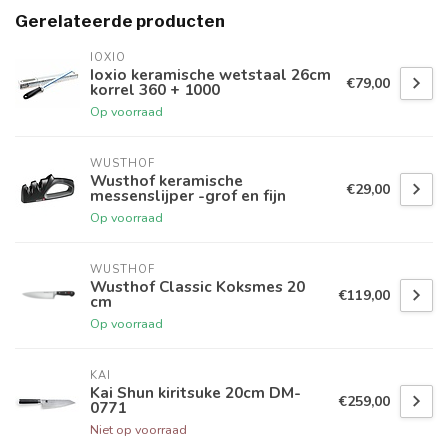
Gerelateerde producten
IOXIO
Ioxio keramische wetstaal 26cm
€79,00
korrel 360 + 1000
Op voorraad
WUSTHOF
Wusthof keramische
€29,00
messenslijper -grof en fijn
Op voorraad
WUSTHOF
Wusthof Classic Koksmes 20
€119,00
cm
Op voorraad
KAI
Kai Shun kiritsuke 20cm DM-
€259,00
0771
Niet op voorraad