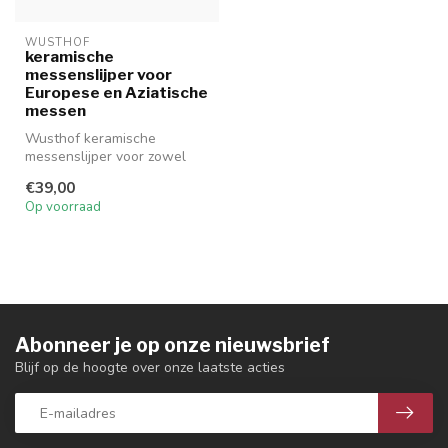
WUSTHOF
keramische
messenslijper voor
Europese en Aziatische
messen
Wusthof keramische
messenslijper voor zowel
Europese als Aziatische
€39,00
messen.
Op voorraad
Abonneer je op onze nieuwsbrief
Blijf op de hoogte over onze laatste acties