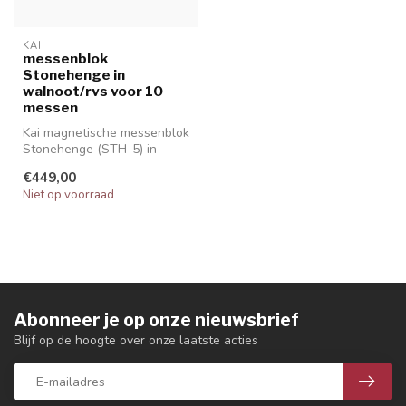
KAI
messenblok
Stonehenge in
walnoot/rvs voor 10
messen
Kai magnetische messenblok
Stonehenge (STH-5) in
walnoothout, voor 10
€449,00
messen.
Niet op voorraad
Abonneer je op onze nieuwsbrief
Blijf op de hoogte over onze laatste acties