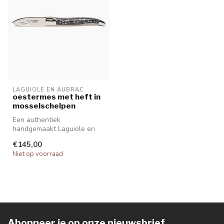
LAGUIOLE EN AUBRAC
oestermes met heft in
mosselschelpen
Een authentiek
handgemaakt Laguiole en
Aubrac oestermes van hoge
€145,00
kwaliteit met h...
Niet op voorraad
Abonneer je op onze nieuwsbrief