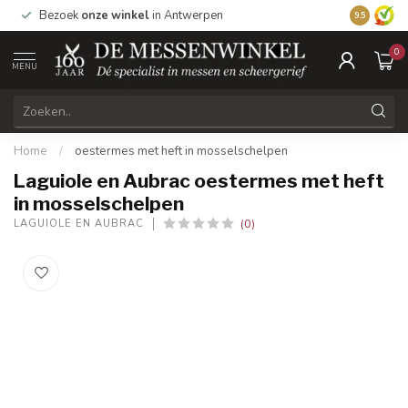
1
Bezoek
onze winkel
in Antwerpen
Vandaag be
9.5
0
MENU
Home
/
oestermes met heft in mosselschelpen
Laguiole en Aubrac oestermes met heft
in mosselschelpen
(0)
LAGUIOLE EN AUBRAC