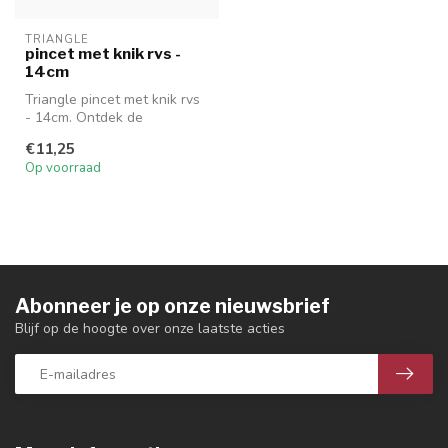
TRIANGLE
pincet met knik rvs -
14cm
Triangle pincet met knik rvs
- 14cm. Ontdek de
veelzijdigheid van deze
€11,25
precieze ...
Op voorraad
Abonneer je op onze nieuwsbrief
Blijf op de hoogte over onze laatste acties