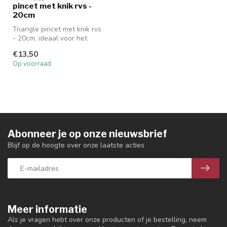
pincet met knik rvs -
20cm
Triangle pincet met knik rvs
- 20cm, ideaal voor het
dresseren van borden.
€13,50
Op voorraad
Abonneer je op onze nieuwsbrief
Blijf op de hoogte over onze laatste acties
Meer informatie
Als je vragen hebt over onze producten of je bestelling, neem