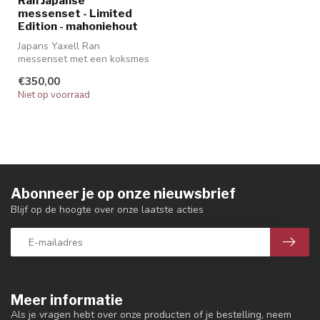
Ran Japanse
messenset - Limited
Edition - mahoniehout
Japans Yaxell Ran
messenset met een koksmes
van 20cm en een
€350,00
universeelmes van 12...
Niet op voorraad
Abonneer je op onze nieuwsbrief
Blijf op de hoogte over onze laatste acties
Meer informatie
Als je vragen hebt over onze producten of je bestelling, neem