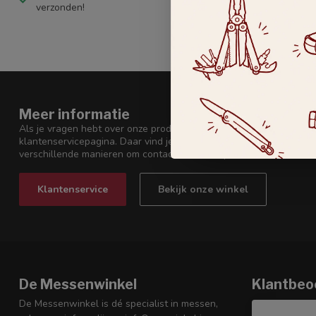
verzonden!
Meer informatie
Als je vragen hebt over onze producten of je bestelling, neem dan
klantenservicepagina. Daar vind je onze bedrijfsgegevens, antwo
verschillende manieren om contact met ons op te nemen.
Klantenservice
Bekijk onze winkel
De Messenwinkel
Klantbeo
De Messenwinkel is dé specialist in messen,