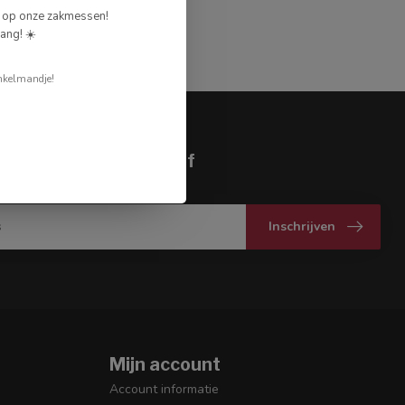
g op onze zakmessen!
ang! ☀️
nkelmandje!
je op onze nieuwsbrief
gte over onze laatste acties
Inschrijven
Mijn account
Account informatie