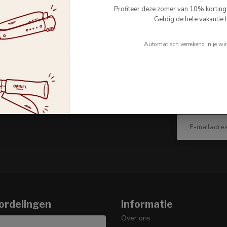
Profiteer deze zomer van 10% kortin
Geldig de hele vakantie l
Automatisch verrekend in je wi
Abonneer 
 even een kijkje op onze
Blijf op de hoo
orden op veelgestelde vragen en
ordelingen
Informatie
Over ons