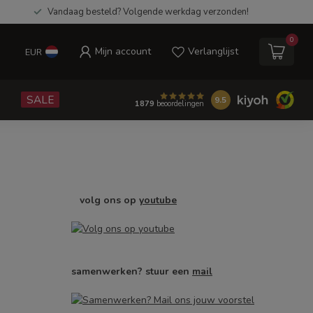
Vandaag besteld? Volgende werkdag verzonden!
0
Mijn account
Verlanglijst
EUR
e
SALE
9.5
1879
beoordelingen
volg ons op
youtube
samenwerken? stuur een
mail