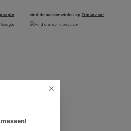
google
vind de messenwinkel op
Tripadvisor
kmessen!