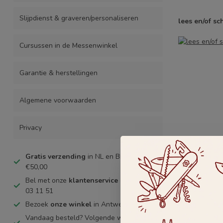
Slijpdienst & graveren/personaliseren
lees en/of sc
Cursussen in de Messenwinkel
Garantie & herstellingen
Algemene voorwaarden
Privacy
Gratis verzending
in NL en BE vanaf
€50,00
Bel met onze
klantenservice
+32 (0)465
03 11 51
Bezoek
onze winkel
in Antwerpen
Vandaag besteld? Volgende werkdag