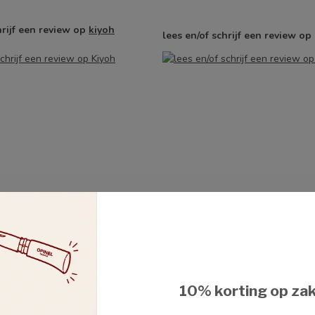
hrijf een review op
kiyoh
lees en/of schrijf een review op
10% korting op za