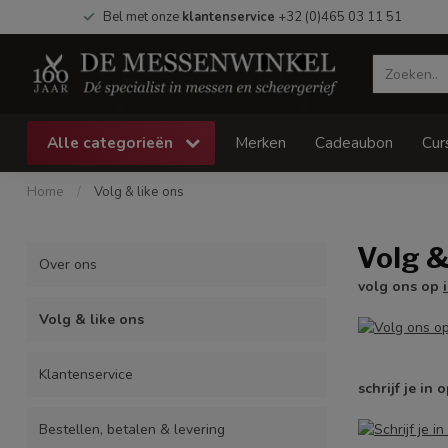
Bel met onze
klantenservice
+32 (0)465 03 11 51
Alle categorieën
Merken
Cadeaubon
Cur
Home
/
Volg & like ons
Volg &
Over ons
volg ons op
Volg & like ons
Klantenservice
schrijf je in 
Bestellen, betalen & levering