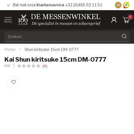
Bel met onze
klantenservice
+32 (0)465 03 11 51
Bezoek
on
9.5
0
MENU
Home
/
Shun kiritsuke 15cm DM-0777
Kai Shun kiritsuke 15cm DM-0777
(0)
KAI