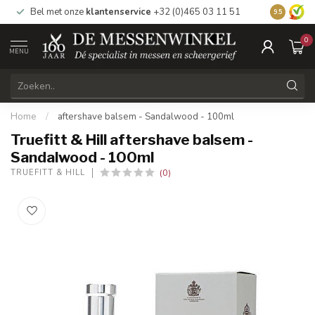
Bel met onze
klantenservice
+32 (0)465 03 11 51
Bezoek
on
9.5
0
MENU
Home
/
aftershave balsem - Sandalwood - 100ml
Truefitt & Hill aftershave balsem -
Sandalwood - 100ml
(0)
TRUEFITT & HILL