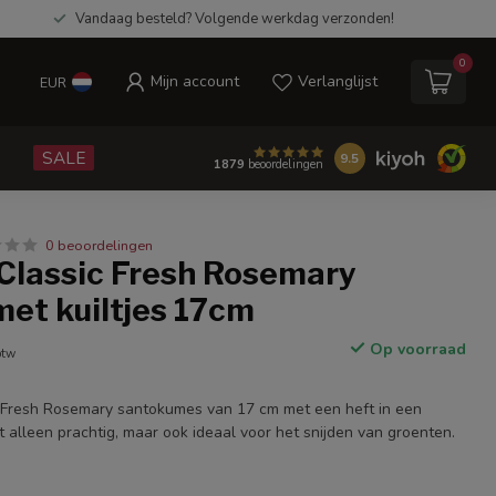
Vandaag besteld? Volgende werkdag verzonden!
0
Mijn account
Verlanglijst
EUR
e
SALE
9.5
1879
beoordelingen
0 beoordelingen
Classic Fresh Rosemary
et kuiltjes 17cm
Op voorraad
btw
 Fresh Rosemary santokumes van 17 cm met een heft in een
t alleen prachtig, maar ook ideaal voor het snijden van groenten.