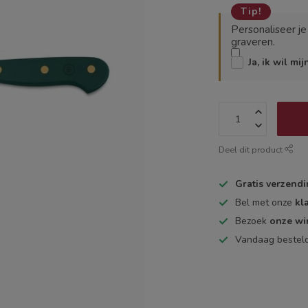
Tip!
Personaliseer j
graveren.
Ja, ik wil mi
Deel dit product
Gratis verzend
Bel met onze
kl
Bezoek
onze wi
Vandaag bestel