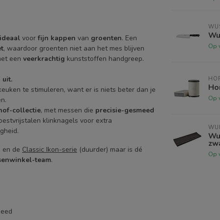
WU
Wu
ideaal
voor
fijn kappen
van
groenten
. Een
Op 
t
, waardoor groenten niet aan het mes blijven
met een
veerkrachtig
kunststoffen handgreep.
uit.
HO
Hor
 keuken te stimuleren, want er is niets beter dan je
Op 
en.
of-collectie
, met messen die
precisie-gesmeed
oestvrijstalen klinknagels voor extra
WU
gheid.
Wu
zwa
) en de
Classic Ikon-serie
(duurder) maar is dé
Op 
ssenwinkel-team
.
meed