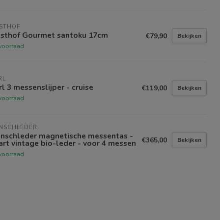
STHOF
sthof Gourmet santoku 17cm
€79,90
Bekijken
voorraad
RL
l 3 messenslijper - cruise
€119,00
Bekijken
voorraad
NSCHLEDER
nschleder magnetische messentas -
€365,00
Bekijken
rt vintage bio-leder - voor 4 messen
voorraad