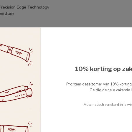
Precision Edge Technology
erd zijn
10% korting op za
Profiteer deze zomer van 10% kortin
Geldig de hele vakantie l
Automatisch verrekend in je wi
slijper
(voor Europese
lijpsysteem
ewaar ze in een
messentas
, in een
messenblok
of