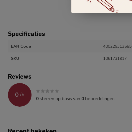
Specificaties
EAN Code
400229313565
SKU
1061731917
Reviews
0
/
5
0
sterren op basis van
0
beoordelingen
Recent bekeken