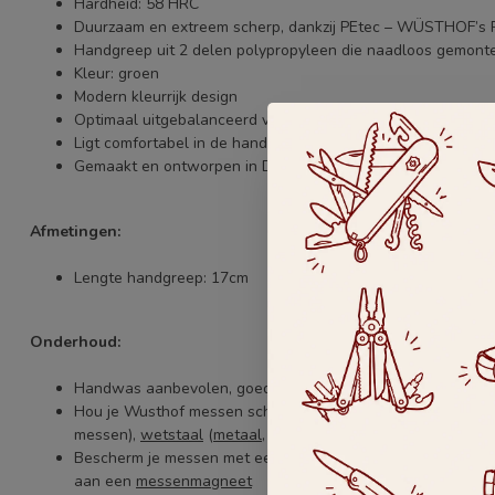
Hardheid: 58 HRC
Duurzaam en extreem scherp, dankzij PEtec – WÜSTHOF’s 
Handgreep uit 2 delen polypropyleen die naadloos gemonte
Kleur: groen
Modern kleurrijk design
Optimaal uitgebalanceerd voor moeiteloos snijden
Ligt comfortabel in de hand
Gemaakt en ontworpen in Duitsland
Afmetingen:
Lengte handgreep: 17cm
Onderhoud:
Handwas aanbevolen, goed drogen is noodzakelijk
Hou je Wusthof messen scherp door middel van een
messen
messen),
wetstaal
(
metaal
,
keramisch
of
diamant
) of
Horl s
Bescherm je messen met een
kunststof beschermhoes
of b
aan een
messenmagneet