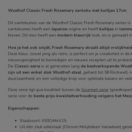
Wusthof Classic Fresh Rosemary santoku met kuiltjes 17cm
Dit santokumes van de Wüsthof Classic Fresh Rosemary series is
santokumes heeft een
Japanse
origine en heeft
kuiltjes
in
lemme
kleven. Dit mes heeft een
modern
kleurrijk
look, en is gemaakt 
Hoe je het ook snijdt, Fresh Rosemary straalt altijd vrolijkheid 
Deze kleur, zowel jong als retro, is perfect om je creativiteit in de
nieuwsgierigheid te bevredigen en nieuwe recepten uit te prober
De
Classic-serie
is al generaties lang
de bestverkopende Wusth
zijn uit een enkel stuk Wusthof-staal
, gehard tot 58 Rockwell; r
duurzaamheid; en een volledige krop voor optimale balans en veili
Deze serie ligt qua kwaliteit tussen de
Gourmet-serie
(goedkoper
serie voor de
beste prijs-kwaliteitverhouding volgens het Me
Eigenschappen:
Staalsoort: X50CrMoV15
Uit één stuk edelstaal (Chroom Molybdeen Vanadium) ges