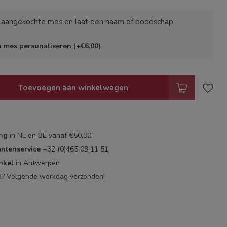
e aangekochte mes en laat een naam of boodschap
jn mes personaliseren (+€6,00)
Toevoegen aan winkelwagen
ing
in NL en BE vanaf €50,00
antenservice
+32 (0)465 03 11 51
nkel
in Antwerpen
d? Volgende werkdag verzonden!