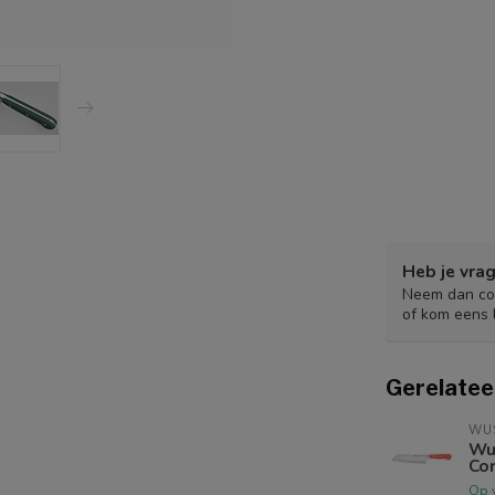
Heb je vrag
Neem dan con
of kom eens 
Gerelatee
WU
Wu
Co
Op 