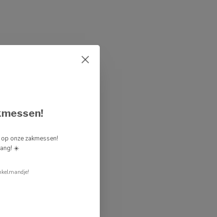
kmessen!
g op onze zakmessen!
ang! ☀️
nkelmandje!