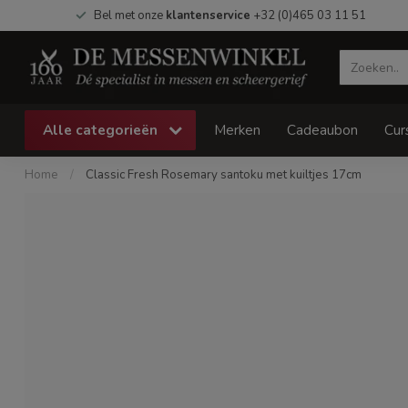
Bel met onze
klantenservice
+32 (0)465 03 11 51
Alle categorieën
Merken
Cadeaubon
Cur
Home
/
Classic Fresh Rosemary santoku met kuiltjes 17cm