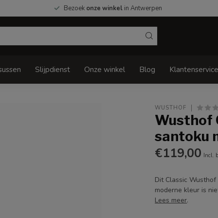
Bezoek
onze winkel
in Antwerpen
sussen
Slijpdienst
Onze winkel
Blog
Klantenservic
WUSTHOF
Wusthof 
santoku m
€119,00
Incl. 
Dit Classic Wusthof
moderne kleur is nie
Lees meer
.