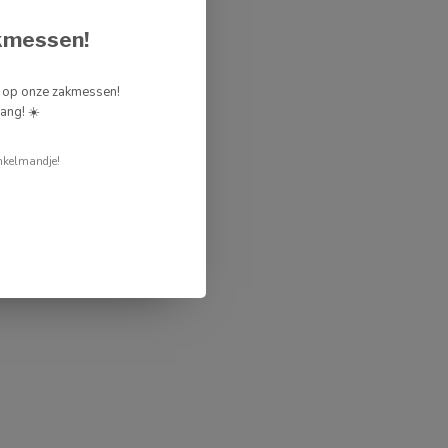
kmessen!
g op onze zakmessen!
ang! ☀️
nkelmandje!