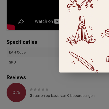
Specificaties
EAN Code
426016478712
SKU
IO-MS-0109VU
Reviews
0
/
5
0
sterren op basis van
0
beoordelingen