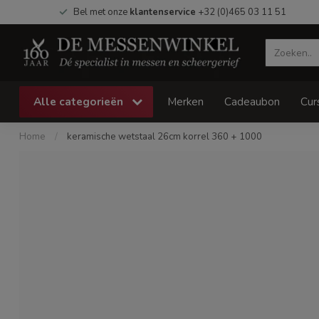
Bel met onze
klantenservice
+32 (0)465 03 11 51
Alle categorieën
Merken
Cadeaubon
Cur
Home
/
keramische wetstaal 26cm korrel 360 + 1000