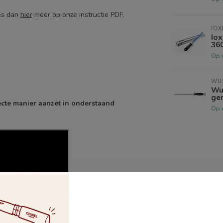
s dan
hier
meer op onze instructie PDF.
IOX
Iox
36
Op 
WU
Wu
ger
recte manier aanzet in onderstaand
Op 