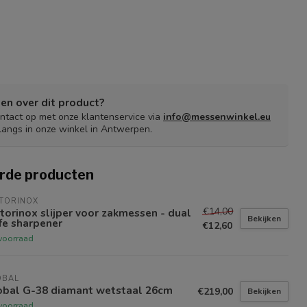
en over dit product?
tact op met onze klantenservice via
info@messenwinkel.eu
langs in onze winkel in Antwerpen.
rde producten
TORINOX
€14,00
torinox slijper voor zakmessen - dual
Bekijken
fe sharpener
€12,60
voorraad
OBAL
obal G-38 diamant wetstaal 26cm
€219,00
Bekijken
voorraad