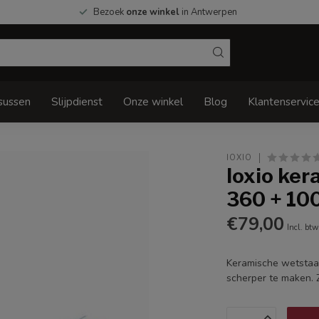
Bezoek
onze winkel
in Antwerpen
sussen
Slijpdienst
Onze winkel
Blog
Klantenservic
IOXIO
Ioxio ker
360 + 10
€79,00
Incl. btw
Keramische wetstaal
scherper te maken. 