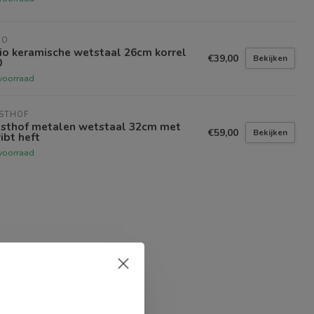
IO
io keramische wetstaal 26cm korrel
€39,00
Bekijken
0
voorraad
STHOF
sthof metalen wetstaal 32cm met
€59,00
Bekijken
ibt heft
voorraad