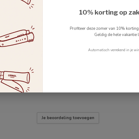
10% korting op za
Profiteer deze zomer van 10% kortin
Geldig de hele vakantie l
Automatisch verrekend in je wi
4
Je beoordeling toevoegen