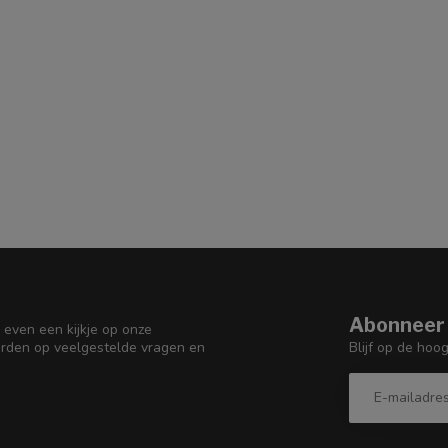
Abonneer 
 even een kijkje op onze
Blijf op de hoo
orden op veelgestelde vragen en