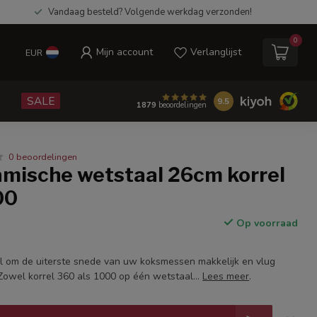
Vandaag besteld? Volgende werkdag verzonden!
0
Mijn account
Verlanglijst
EUR
e
SALE
9.5
1879
beoordelingen
0 beoordelingen
amische wetstaal 26cm korrel
00
Op voorraad
 om de uiterste snede van uw koksmessen makkelijk en vlug
Zowel korrel 360 als 1000 op één wetstaal...
Lees meer
.