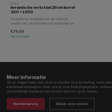
IOXIO
keramische wetstaal 26cm korrel
360 + 1000
Keramische wetstaal om de uiterste
snede van uw koksmessen makkelijk en
vlug sch...
€79,00
Op voorraad
Meer informatie
Als je vragen hebt over onze producten of je bestelling, neem dan
klantenservicepagina. Daar vind je onze bedrijfsgegevens, antwo
verschillende manieren om contact met ons op te nemen.
Klantenservice
Bekijk onze winkel