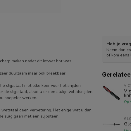
Heb je vrag
Neem dan con
of kom eens 
cherp maken nadat dit ietwat bot was
s zeer duurzaam maar ook breekbaar.
Gerelatee
e slijpstaaf niet elke keer voor het snijden.
VIC
Vic
de slijpstaaf, alsof u er een stukje wil afsnijden.
kni
zou soepeler werken.
Op 
 wetstaal geen verbetering. Het enige wat u dan
de slag gaan met een slijpsteen.
GL
Gl
Op 