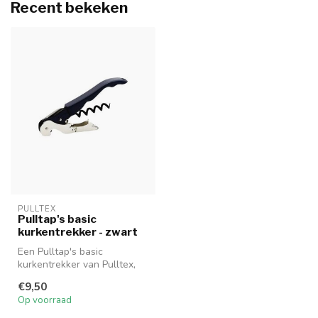
Recent bekeken
PULLTEX
Pulltap's basic
kurkentrekker - zwart
Een Pulltap's basic
kurkentrekker van Pulltex,
met dubbel hevelsysteem en
€9,50
zwart ...
Op voorraad