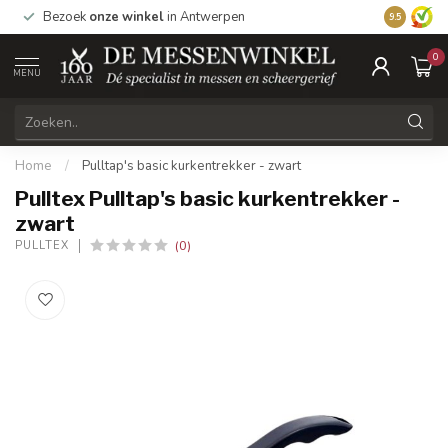
1
Bezoek
onze winkel
in Antwerpen
Vandaag be
9.5
0
MENU
Home
/
Pulltap's basic kurkentrekker - zwart
Pulltex Pulltap's basic kurkentrekker -
zwart
(0)
PULLTEX