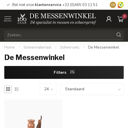
Bel met onze
klantenservice
+32 (0)465 03 11 51
Bezoek
on
9.5
0
MENU
Home
/
Scheermateriaal
/
Scheersets
/
De Messenwinkel
De Messenwinkel
Filters