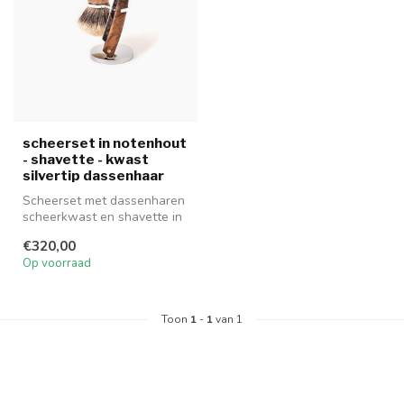
scheerset in notenhout
- shavette - kwast
silvertip dassenhaar
Scheerset met dassenharen
scheerkwast en shavette in
notenhout
€320,00
Op voorraad
Toon
1
-
1
van 1