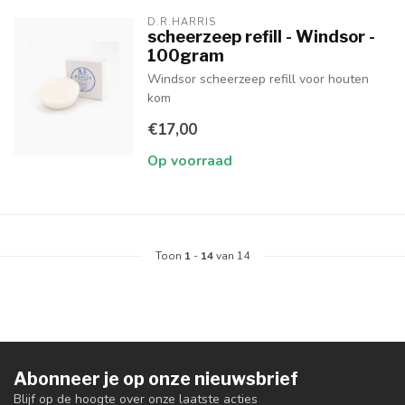
D.R.HARRIS
scheerzeep refill - Windsor -
100gram
Windsor scheerzeep refill voor houten
kom
€17,00
Op voorraad
Toon
1
-
14
van 14
Abonneer je op onze nieuwsbrief
Blijf op de hoogte over onze laatste acties