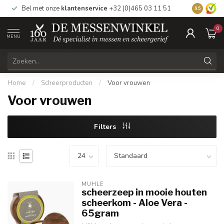
Bel met onze
klantenservice
+32 (0)465 03 11 51
Bezoek
on
9.5
0
MENU
Home
/
Scheerproducten
/
Voor vrouwen
Voor vrouwen
Filters
MUHLE
scheerzeep in mooie houten
scheerkom - Aloe Vera -
65gram