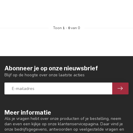
Toon
1
-
0
van 0
Abonneer je op onze nieuwsbrief
Blijf op de hoogte over onze laatste acties
Meer informatie
Als je vragen hebt over onze producten of je bestelling, neem
dan even een kijkje op onze klantenservicepagina. Daar vind je
onze bedrijfsgegevens, antwoorden op veelgestelde vragen en