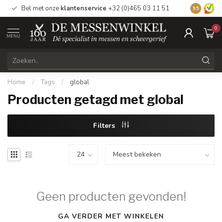
Bel met onze
klantenservice
+32 (0)465 03 11 51
Bezoek
on
9.5
0
MENU
Home
/
Tags
/
global
Producten getagd met global
Filters
Geen producten gevonden!
GA VERDER MET WINKELEN