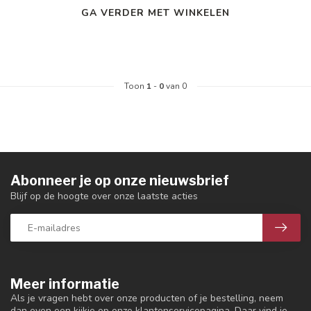
GA VERDER MET WINKELEN
Toon
1
-
0
van 0
Abonneer je op onze nieuwsbrief
Blijf op de hoogte over onze laatste acties
Meer informatie
Als je vragen hebt over onze producten of je bestelling, neem
dan even een kijkje op onze klantenservicepagina. Daar vind je