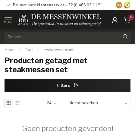
Bel met onze
klantenservice
+32 (0)465 03 11 51
Bezoek
on
9.5
0
MENU
Home
/
Tags
/
steakmessen set
Producten getagd met
steakmessen set
Filters
Geen producten gevonden!