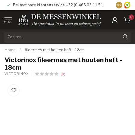
Bel met onze
klantenservice
+32 (0)465 03 11 51
Bezoek
on
9.5
0
MENU
Home
/
fileermes met houten heft - 18cm
Victorinox fileermes met houten heft -
18cm
(0)
VICTORINOX