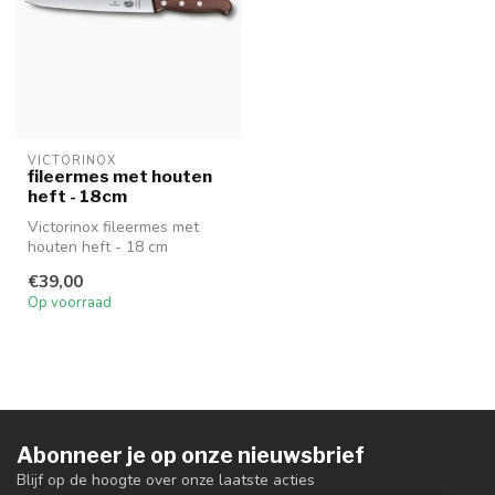
VICTORINOX
fileermes met houten
heft - 18cm
Victorinox fileermes met
houten heft - 18 cm
€39,00
Op voorraad
Abonneer je op onze nieuwsbrief
Blijf op de hoogte over onze laatste acties