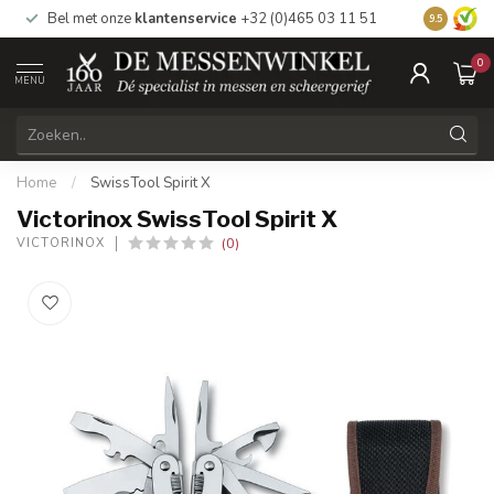
Bel met onze
klantenservice
+32 (0)465 03 11 51
Bezoek
on
9.5
0
MENU
Home
/
SwissTool Spirit X
Victorinox SwissTool Spirit X
(0)
VICTORINOX