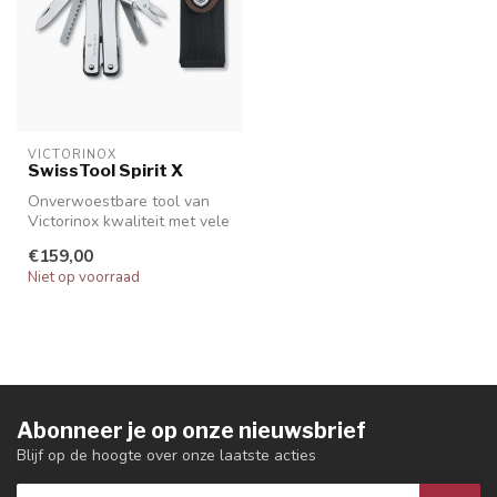
VICTORINOX
SwissTool Spirit X
Onverwoestbare tool van
Victorinox kwaliteit met vele
functies, inclusief zwart ...
€159,00
Niet op voorraad
Abonneer je op onze nieuwsbrief
Blijf op de hoogte over onze laatste acties