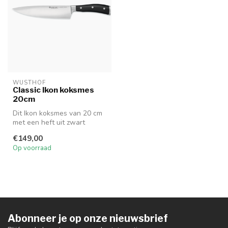
WUSTHOF
Classic Ikon koksmes
20cm
Dit Ikon koksmes van 20 cm
met een heft uit zwart
polyacetaal (POM) ziet er
€149,00
niet...
Op voorraad
Abonneer je op onze nieuwsbrief