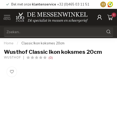
Bel met onze
klantenservice
+32 (0)465 03 11 51
Bezoek
on
9.5
0
MENU
Home
/
Classic Ikon koksmes 20cm
Wusthof Classic Ikon koksmes 20cm
(0)
WUSTHOF