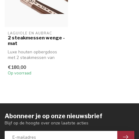
LAGUIOLE EN AUBRAC
2 steakmessen wenge -
mat
Luxe houten opbergdoos
met 2 steakmessen van
Laguiole en Aubrac in
€180,00
wenge met mat...
Op voorraad
Abonneer je op onze nieuwsbrief
Blijf op de hoogte over onze laatste acties