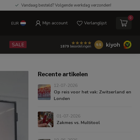
Vandaag besteld? Volgende werkdag verzonden!
0
Mijn account
Verlanglijst
EUR
e
SALE
9.5
1879
beoordelingen
Recente artikelen
12-07-2026
Op reis voor het vak: Zwitserland en
Londen
01-07-2026
Zakmes vs. Multitool