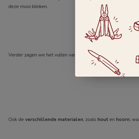
deze mooi blinken.
Verder zagen we het vullen van de scheerkwasten met dasse
Ook de
verschillende materialen
, zoals
hout
en
hoorn
, wa