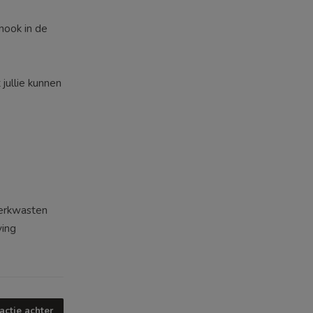
nook in de
jullie kunnen
erkwasten
ving
actie achter