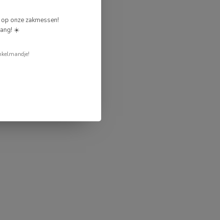
g op onze zakmessen!
ang! ☀️
nkelmandje!