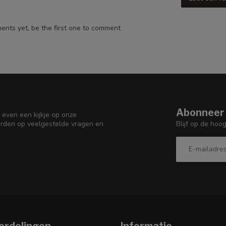
nts yet, be the first one to comment
Abonneer 
 even een kijkje op onze
Blijf op de hoo
orden op veelgestelde vragen en
ordelingen
Informatie