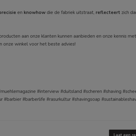
precisie
en
knowhow
die de fabriek uitstraat,
reflecteert
zich da
rproducten aan onze klanten kunnen aanbieden en onze kennis met 
n onze winkel voor het beste advies!
#muehlemagazine
#interview
#duitsland
#scheren
#shaving
#sche
ur
#barbier
#barberlife
#rasurkultur
#shavingsoap
#sustainablesha
Laat een re