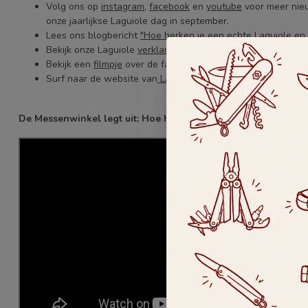
Volg ons op
instagram
,
facebook
en
youtube
voor meer nie
onze jaarlijkse Laguiole dag in september.
Lees ons blogbericht
"Hoe herken je een echte Laguiole en
Bekijk onze Laguiole
verklarende woordenlijst.
Bekijk een
filmpje
over de fabricage bij Laguiole en Aubrac.
Surf naar de website van
Laguiole en Aubrac.
De Messenwinkel legt uit: Hoe herken je een echt Laguiole m