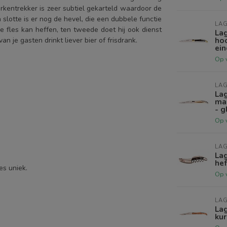
rkentrekker is zeer subtiel gekarteld waardoor de
 slotte is er nog de hevel, die een dubbele functie
LAG
 de fles kan heffen, ten tweede doet hij ook dienst
La
hoo
an je gasten drinkt liever bier of frisdrank.
ein
Op 
LAG
La
ma
- 
Op 
LAG
Lag
hef
es uniek.
Op 
LAG
Lag
kur