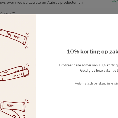
Op 
uws over nieuwe Lauiole en Aubrac producten en
 Aubrac?".
es
10% korting op za
Profiteer deze zomer van 10% kortin
Geldig de hele vakantie l
Automatisch verrekend in je wi