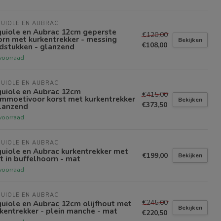
UIOLE EN AUBRAC
guiole en Aubrac 12cm geperste
€120,00
rn met kurkentrekker - messing
Bekijken
€108,00
dstukken - glanzend
voorraad
UIOLE EN AUBRAC
guiole en Aubrac 12cm
€415,00
mmoetivoor korst met kurkentrekker
Bekijken
€373,50
glanzend
voorraad
UIOLE EN AUBRAC
uiole en Aubrac kurkentrekker met
€199,00
Bekijken
t in buffelhoorn - mat
voorraad
UIOLE EN AUBRAC
€245,00
uiole en Aubrac 12cm olijfhout met
Bekijken
kentrekker - plein manche - mat
€220,50