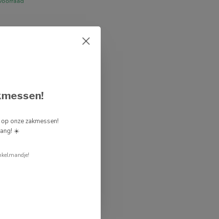
voorraad
kmessen!
g op onze zakmessen!
ang! ☀️
nkelmandje!