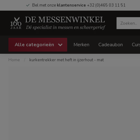
Bel met onze
klantenservice
+32 (0)465 03 11 51
Alle categorieën
Merken
Cadeaubon
Cur
Home
/
kurkentrekker met heft in ijzerhout - mat