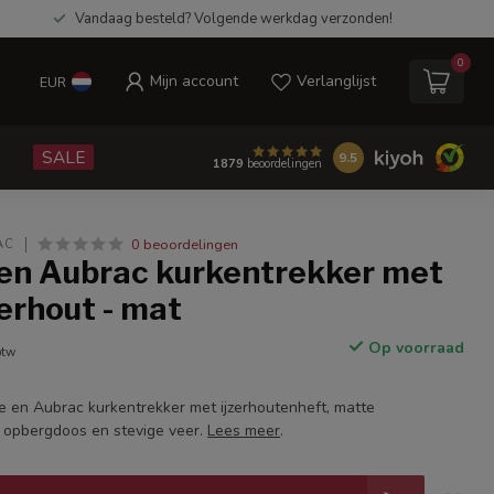
Vandaag besteld? Volgende werkdag verzonden!
0
Mijn account
Verlanglijst
EUR
e
SALE
9.5
1879
beoordelingen
0 beoordelingen
AC
 en Aubrac kurkentrekker met
zerhout - mat
Op voorraad
btw
e en Aubrac kurkentrekker met ijzerhoutenheft, matte
 opbergdoos en stevige veer.
Lees meer
.