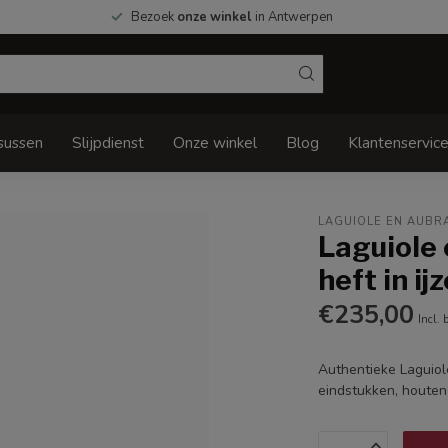
Bezoek
onze winkel
in Antwerpen
sussen
Slijpdienst
Onze winkel
Blog
Klantenservic
LAGUIOLE EN AUBR
Laguiole
heft in ij
€235,00
Incl. 
Authentieke Laguiol
eindstukken, houten