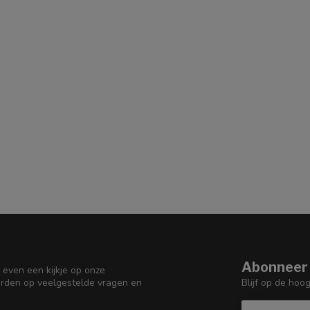
Abonneer 
 even een kijkje op onze
Blijf op de hoo
orden op veelgestelde vragen en