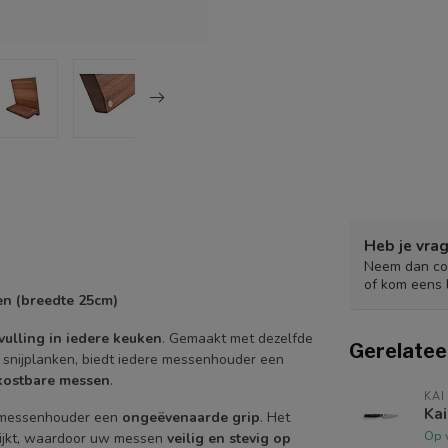
Heb je vrag
Neem dan con
of kom eens 
en (breedte 25cm)
vulling in iedere keuken
. Gemaakt met dezelfde
Gerelatee
n snijplanken, biedt iedere messenhouder een
 kostbare messen
.
KAI
Ka
 messenhouder een
ongeëvenaarde grip
. Het
Op 
strijkt, waardoor uw messen
veilig en stevig op