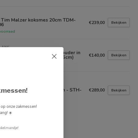
i Tim Malzer koksmes 20cm TDM-
€239,00
Bekijken
06
voorraad
LANK
llank magnetische messenhouder in
€140,00
Bekijken
 - voor 4 messen (breedte 25cm)
voorraad
i messenblok Stonehenge in
lnoot/graniet voor 4 messen - STH-
kmessen!
€289,00
Bekijken
t op voorraad
g op onze zakmessen!
ang! ☀️
nkelmandje!