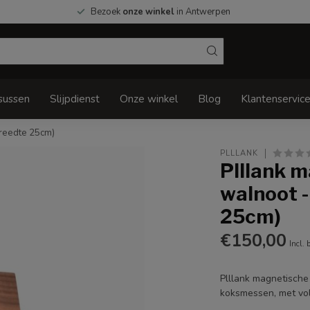
Bezoek
onze winkel
in Antwerpen
sussen
Slijpdienst
Onze winkel
Blog
Klantenservic
breedte 25cm)
PLLLANK
Plllank 
walnoot -
25cm)
€150,00
Incl. 
Plllank magnetische
koksmessen, met vol