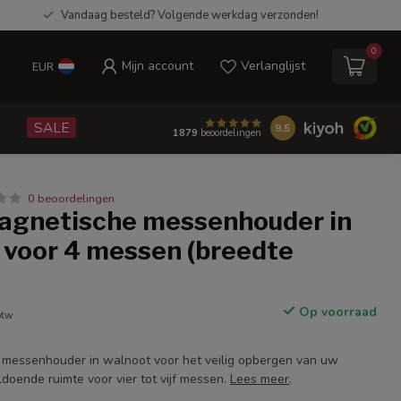
Vandaag besteld? Volgende werkdag verzonden!
0
Mijn account
Verlanglijst
EUR
e
SALE
9.5
1879
beoordelingen
0 beoordelingen
magnetische messenhouder in
 voor 4 messen (breedte
Op voorraad
btw
 messenhouder in walnoot voor het veilig opbergen van uw
doende ruimte voor vier tot vijf messen.
Lees meer
.