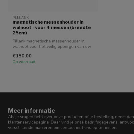
PLLLANK
magnetische messenhouder in
walnoot - voor 4 messen (breedte
25cm)
Plllank magnetische messenhouder in
walnoot voor het veilig opbergen van uw
koks...
€150,00
Op voorraad
Meer informatie
Als je vragen hebt over onze producten of je bestelling, neem dan
klantenservicepagina. Daar vind je onze bedrijfsgegevens, antwo
verschillende manieren om contact met ons op te nemen.