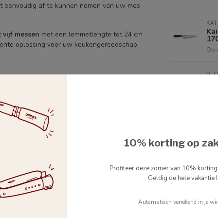
het eenvoudig af te kunnen nemen van uw mes
KAI
Ka
t vijf messen
met een lemmetlengte tot 24 cm
17
iciënte oplossing voor uw keukengereedschap.
Op 
PLL
Pl
eik
Op 
KAI
Ka
wa
10% korting op za
4.3
Nie
Profiteer deze zomer van 10% kortin
Geldig de hele vakantie l
Automatisch verrekend in je wi
Je beoordeling toevoegen