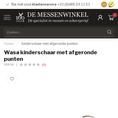
Bel met onze
klantenservice
+32 (0)465 03 11 51
Bezoek
on
9.5
0
MENU
Home
/
kinderschaar met afgeronde punten
Wasa kinderschaar met afgeronde
punten
(0)
WASA