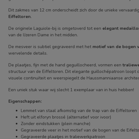
Dit zakmes van 12 cm onderscheidt zich door de unieke vervaardi
Eiffeltoren
.
De originele Laguiole-bij is omgetoverd tot een
elegant medaillon
van de IJzeren Dame in het midden.
De mesveer is subtiel gegraveerd met het
motief van de bogen 
wervelende details.
De plaatjes, fijn met de hand geguillocheerd, vormen een
traliew
structuur van de Eiffeltoren. Dit elegante guillochépatroon loopt
visuele continuïteit en weerspiegelt de Haussmanniaanse archite
Een uniek stuk waar wij slecht 1 exemplaar van in huis hebben!
Eigenschappen:
Lemmet van staal afkomstig van de trap van de Eiffeltoren
Heft uit elforyn brossé (alternatief voor ivoor)
Zonder eindstukken (plein manche)
Gegraveerde veer in het motief van de bogen van de Eifelt
Gegraveerde plaatjes in traliewerkpatroon