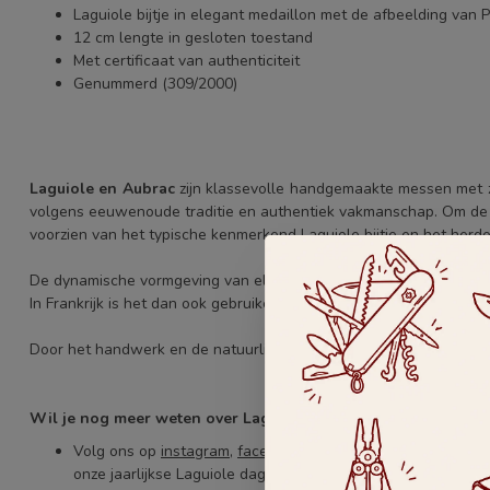
Laguiole bijtje in elegant medaillon met de afbeelding van P
12 cm lengte in gesloten toestand
Met certificaat van authenticiteit
Genummerd (309/2000)
Laguiole en Aubrac
zijn klassevolle handgemaakte messen met z
volgens eeuwenoude traditie en authentiek vakmanschap. Om de au
voorzien van het typische kenmerkend Laguiole bijtje en het herd
De dynamische vormgeving van elke Laguiole mes zorgt ervoor dat
In Frankrijk is het dan ook gebruikelijk om je eigen mes mee te n
Door het handwerk en de natuurlijke materialen is ieder zakmes u
Wil je nog meer weten over Laguiole en Aubrac messen
Volg ons op
instagram
,
facebook
en
youtube
voor meer nie
onze jaarlijkse Laguiole dag in september.