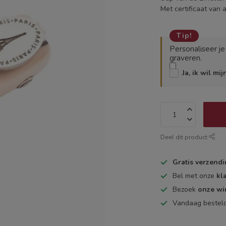
Met certificaat van
Tip!
Personaliseer j
graveren.
Ja, ik wil mi
Deel dit product
Gratis verzend
Bel met onze
kl
Bezoek
onze wi
Vandaag bestel