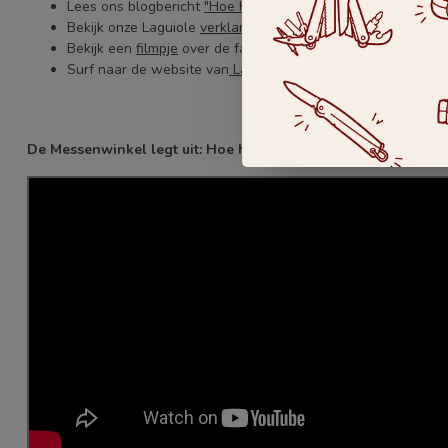
Lees ons blogbericht
"Hoe herken je een echte Laguiole en
Bekijk onze Laguiole
verklarende woordenlijst.
Bekijk een
filmpje
over de fabricage bij Laguiole en Aubrac.
Surf naar de website van
Laguiole en Aubrac.
De Messenwinkel legt uit: Hoe herken je een echt Laguiole m