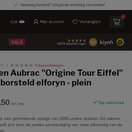
Vandaag besteld? Volgende werkdag verzonden!
0
Mijn account
Verlanglijst
EUR
e
SALE
9.5
1879
beoordelingen
0 beoordelingen
AC
en Aubrac "Origine Tour Eiffel"
borsteld elforyn - plein
,50
Op voorraad
Incl. btw
fel, een gelimiteerde oplage van 2000 unieke stukken. Dit zakmes
idt zich door de unieke vervaardiging van staal afkomstig van de
en.