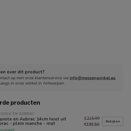
en over dit product?
tact op met onze klantenservice via
info@messenwinkel.eu
langs in onze winkel in Antwerpen.
rde producten
UIOLE EN AUBRAC
€215,00
uiole en Aubrac 14cm hout uit
Bekijken
rac - plein manche - mat
€193,50
voorraad