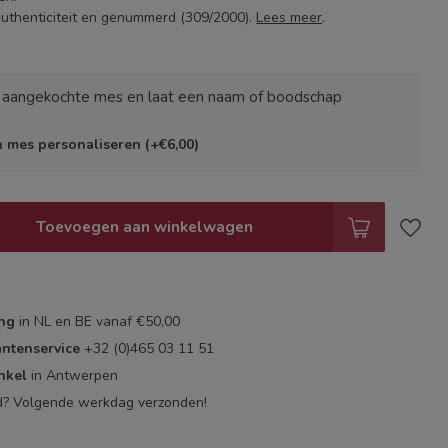
 authenticiteit en genummerd (309/2000).
Lees meer
.
e aangekochte mes en laat een naam of boodschap
jn mes personaliseren (+€6,00)
Toevoegen aan winkelwagen
ing
in NL en BE vanaf €50,00
antenservice
+32 (0)465 03 11 51
nkel
in Antwerpen
d? Volgende werkdag verzonden!