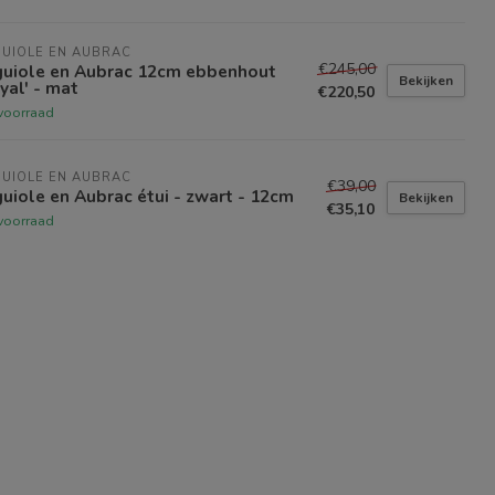
UIOLE EN AUBRAC
€245,00
guiole en Aubrac 12cm ebbenhout
Bekijken
yal' - mat
€220,50
voorraad
UIOLE EN AUBRAC
€39,00
uiole en Aubrac étui - zwart - 12cm
Bekijken
€35,10
voorraad