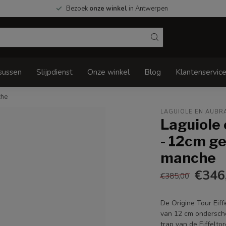
Bezoek
onze winkel
in Antwerpen
sussen
Slijpdienst
Onze winkel
Blog
Klantenservic
che
LAGUIOLE EN AUBR
Laguiole 
- 12cm ge
manche
€346
€385,00
De Origine Tour Eif
van 12 cm ondersche
trap van de Eiffeltor