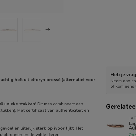
Heb je vrag
chtig heft uit elforyn brossé (alternatief voor
Neem dan con
of kom eens 
0 unieke stukken!
Dit mes combineert een
Gerelatee
stukken). Met
certificaat van authenticiteit
en
LAG
Lag
Aub
gevoel en uiterlijk
sterk op ivoor lijkt
. Het
 hulpbronnen en de wilde dieren.
Op 