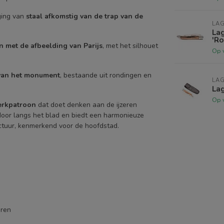
ging van
staal afkomstig van de trap van de
LAG
La
'Ro
 met de afbeelding van Parijs
, met het silhouet
Op 
van het monument
, bestaande uit rondingen en
LAG
Lag
Op 
erkpatroon
dat doet denken aan de ijzeren
 door langs het blad en biedt een harmonieuze
ctuur, kenmerkend voor de hoofdstad.
oren