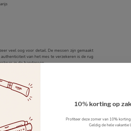
arijs
eer veel oog voor detail. De messen zijn gemaakt
thenticiteit van het mes te verzekeren is de rug
erskruis in de handgreep.
 u gemakkelijker door een stuk vlees kan snijden.
emen wanneer je op restaurant gaat.
niek.
10% korting op za
Profiteer deze zomer van 10% kortin
uws over nieuwe Lauiole en Aubrac producten en
Geldig de hele vakantie l