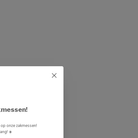
kmessen!
g op onze zakmessen!
ang! ☀️