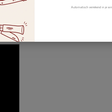
 Aubrac?".
Automatisch verrekend in je wi
es