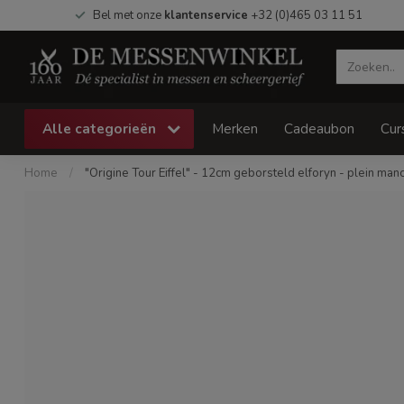
Bel met onze
klantenservice
+32 (0)465 03 11 51
Alle categorieën
Merken
Cadeaubon
Cur
Home
/
"Origine Tour Eiffel" - 12cm geborsteld elforyn - plein man