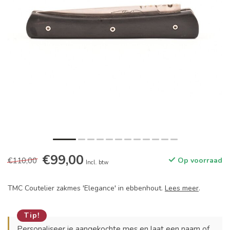
€99,00
€110,00
Op voorraad
Incl. btw
TMC Coutelier zakmes 'Elegance' in ebbenhout.
Lees meer
.
Tip!
Personaliseer je aangekochte mes en laat een naam of