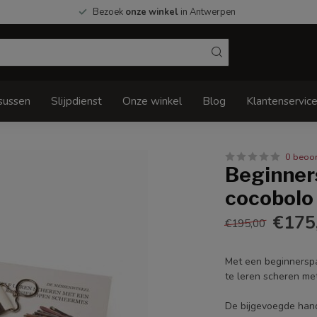
Bezoek
onze winkel
in Antwerpen
sussen
Slijpdienst
Onze winkel
Blog
Klantenservic
0 beoo
Beginner
cocobolo
€175
€195,00
Met een beginnersp
te leren scheren me
De bijgevoegde hand