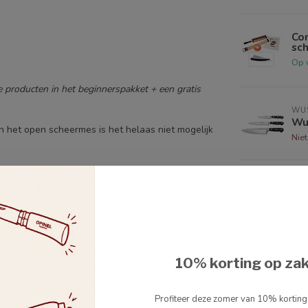
Co
sch
Op 
le producten in het beginnerspakket + een gratis
WU
Wu
n het open scheermes is het helaas niet mogelijk
Nie
GL
ch op het nummer 0032 3 233 24 42.
Glo
el.
roo
Op 
TAY
10% korting op za
Tay
aan
Op 
Profiteer deze zomer van 10% kortin