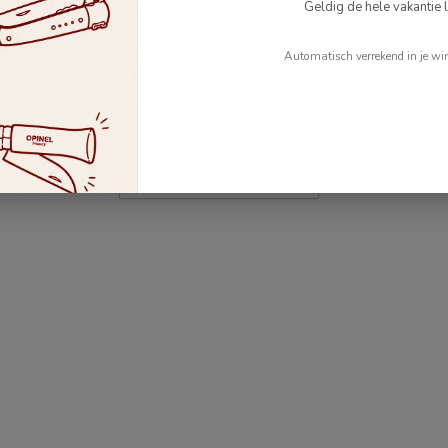
Geldig de hele vakantie l
Automatisch verrekend in je wi
Je beoordeling toevoegen