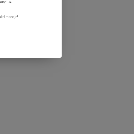
ang! ☀️
nkelmandje!