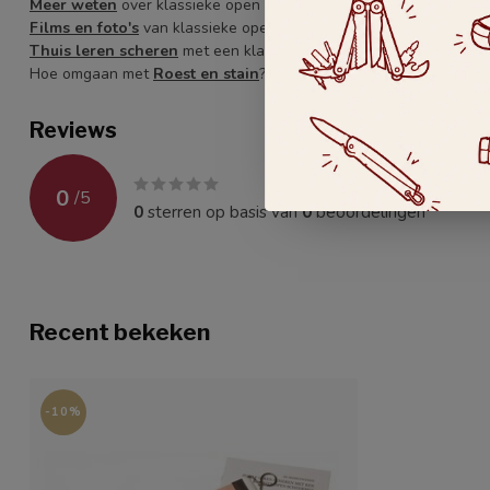
Meer weten
over klassieke open scheermessen
Films en foto's
van klassieke open scheermessen
Thuis leren scheren
met een klassiek open scheermes
Hoe omgaan met
Roest en stain
?
Reviews
0
/
5
0
sterren op basis van
0
beoordelingen
Recent bekeken
-10%