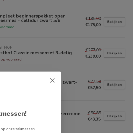
mpleet beginnerspakket open
€195,00
eermes - cellidur zwart 5/8
Bekijken
€175,00
voorraad
STHOF
€277,00
sthof Classic messenset 3-delig
Bekijken
€239,00
t op voorraad
OBAL
€77,50
bal Minosharp waterslijper zwart-
Bekijken
d 'plus3'
€57,50
voorraad
LOR OF OLD BOND STREET
kmessen!
€50,85
lor of Old Bond Street scheercreme -
Bekijken
bieding 1
€43,35
voorraad
g op onze zakmessen!