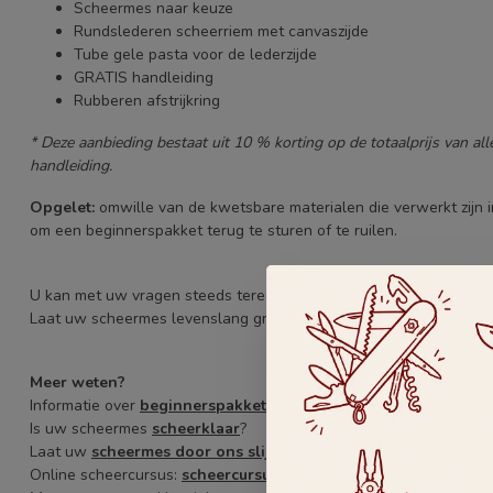
Scheermes naar keuze
Rundslederen scheerriem met canvaszijde
Tube gele pasta voor de lederzijde
GRATIS handleiding
Rubberen afstrijkring
* Deze aanbieding bestaat uit 10 % korting op de totaalprijs van al
handleiding.
Opgelet:
omwille van de kwetsbare materialen die verwerkt zijn i
om een beginnerspakket terug te sturen of te ruilen.
U kan met uw vragen steeds terecht in onze winkel of telefonis
Laat uw scheermes levenslang gratis scherpen in De Messenwink
Meer weten?
Informatie over
beginnerspakketten
Is uw scheermes
scheerklaar
?
Laat uw
scheermes door ons slijpen
Online scheercursus:
scheercursus.be