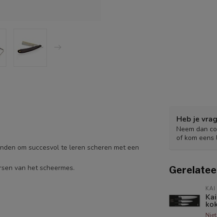
Heb je vrag
Neem dan con
of kom eens 
anden om succesvol te leren scheren met een
ersen van het scheermes.
Gerelatee
KAI
Ka
ko
Nie