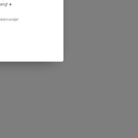
ang! ☀️
nkelmandje!