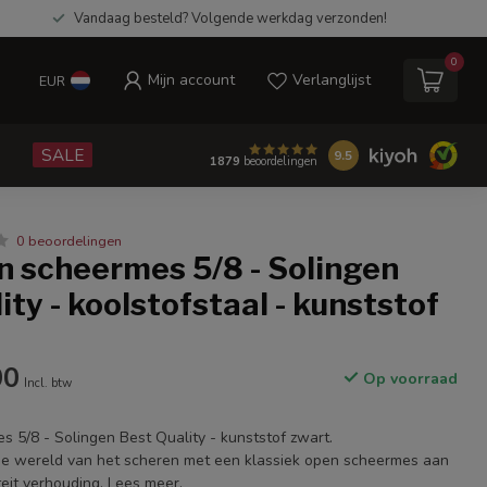
Vandaag besteld? Volgende werkdag verzonden!
0
Mijn account
Verlanglijst
EUR
e
SALE
9.5
1879
beoordelingen
0 beoordelingen
n scheermes 5/8 - Solingen
ity - koolstofstaal - kunststof
00
Op voorraad
Incl. btw
 5/8 - Solingen Best Quality - kunststof zwart.
 de wereld van het scheren met een klassiek open scheermes aan
teit verhouding.
Lees meer
.