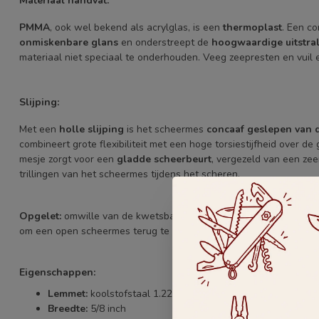
Materiaal handvat:
PMMA
, ook wel bekend als acrylglas, is een
thermoplast
. Een co
onmiskenbare glans
en onderstreept de
hoogwaardige uitstra
materiaal niet speciaal te onderhouden. Veeg zeepresten en vuil
Slijping:
Met een
holle slijping
is het scheermes
concaaf geslepen van d
combineert grote flexibiliteit met een hoge torsiestijfheid over 
mesje zorgt voor een
gladde scheerbeurt
, vergezeld van een ze
trillingen van het scheermes tijdens het scheren.
Opgelet:
omwille van de kwetsbare materialen die verwerkt zijn i
om een open scheermes terug te sturen of te ruilen.
Eigenschappen:
Lemmet:
koolstofstaal 1.2210, versierd met gravure op de 
Breedte:
5/8 inch