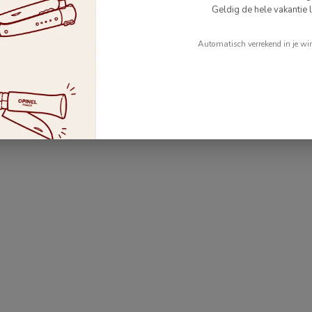
Geldig de hele vakantie l
Automatisch verrekend in je wi
ide zijden geleide angel