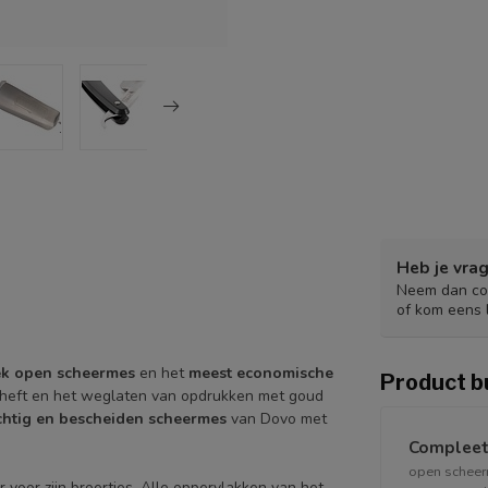
Heb je vrag
Neem dan con
of kom eens 
iek open scheermes
en het
meest economische
Product b
 heft en het weglaten van opdrukken met goud
chtig en bescheiden
scheermes
van Dovo met
Compleet
open scheerm
voor zijn broertjes. Alle oppervlakken van het