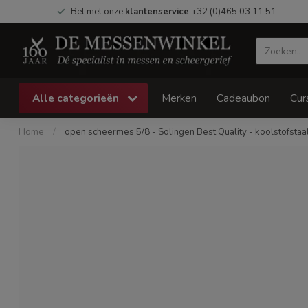
Bel met onze
klantenservice
+32 (0)465 03 11 51
Alle categorieën
Merken
Cadeaubon
Cur
Home
/
open scheermes 5/8 - Solingen Best Quality - koolstofstaal