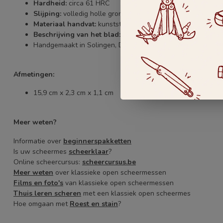
Hardheid:
circa 61 HRC
Slijping:
volledig holle grond (Full Hollow Ground)
Materiaal handvat:
kunststof PMMA (acrylglas) - zwart
Beschrijving van het blad:
ronde kop, dubbele hals, aan be
Handgemaakt in Solingen, Duitsland
Afmetingen:
15,9 cm x 2,3 cm x 1,1 cm
Meer weten?
Informatie over
beginnerspakketten
Is uw scheermes
scheerklaar
?
Online scheercursus:
scheercursus.be
Meer weten
over klassieke open scheermessen
Films en foto's
van klassieke open scheermessen
Thuis leren scheren
met een klassiek open scheermes
Hoe omgaan met
Roest en stain
?