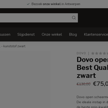
Bezoek
onze winkel
in Antwerpen
sussen
Slijpdienst
Onze winkel
Blog
Klantenservic
 - kunststof zwart
DOVO
Dovo ope
Best Qual
zwart
€75,
€130,00
Dovo open scheermes
De ideale instap in
de beste prijs-kwali