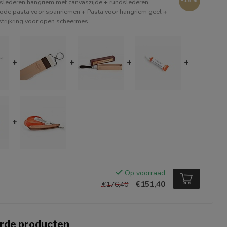
-15%
slederen hangriem met canvaszijde
+
rundslederen
rode pasta voor spanriemen
+
Pasta voor hangriem geel
+
trijkring voor open scheermes
+
+
+
+
+
Op voorraad
€151,40
€176,40
rde producten