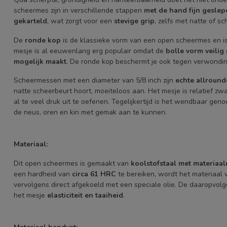
scheermes zijn in verschillende stappen
met de hand fijn geslep
gekarteld
, wat zorgt voor een
stevige grip
, zelfs met natte of s
De
ronde kop
is de klassieke vorm van een open scheermes en i
mesje is al eeuwenlang erg populair omdat de
bolle vorm veilig 
mogelijk maakt
. De ronde kop beschermt je ook tegen verwonding
Scheermessen met een diameter van 5/8 inch zijn
echte allround
natte scheerbeurt hoort, moeiteloos aan. Het mesje is relatief zwa
al te veel druk uit te oefenen. Tegelijkertijd is het wendbaar ge
de neus, oren en kin met gemak aan te kunnen.
Materiaal:
Dit open scheermes is gemaakt van
koolstofstaal met materiaa
een ​​hardheid van
circa 61 HRC
te bereiken, wordt het materiaal 
vervolgens direct afgekoeld met een speciale olie. De daaropvolg
het mesje
elasticiteit en taaiheid
.