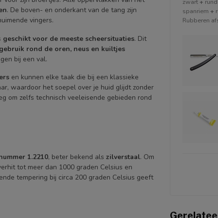
zwart
+
rund
en
. De boven- en onderkant van de tang zijn
spanriem
+
chuimende vingers.
Rubberen afs
s
geschikt voor de meeste scheersituaties
. Dit
gebruik rond de oren, neus en kuiltjes
en bij een val.
ers
en kunnen elke taak die bij een klassieke
ar, waardoor het soepel over je huid glijdt zonder
noeg om zelfs technisch veeleisende gebieden rond
lnummer 1.2210
, beter bekend als
zilverstaal
. Om
verhit tot meer dan 1000 graden Celsius en
ende tempering bij circa 200 graden Celsius geeft
Gerelatee