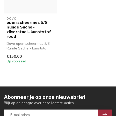
DOVO
open scheermes 5/8 -
Runde Sache -
zilverstaal - kunststof
rood
Dovo open scheermes 5/8 -
Runde Sache - kunststof
rood
€150,00
Op voorraad
Abonneer je op onze nieuwsbrief
Blijf op de hoogte over onze laatste acties